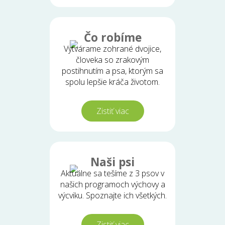
Čo robíme
Vytvárame zohrané dvojice,
človeka so zrakovým
postihnutím a psa, ktorým sa
spolu lepšie kráča životom.
Zistiť viac
Naši psi
Aktuálne sa tešíme z 3 psov v
našich programoch výchovy a
výcviku. Spoznajte ich všetkých.
Zistiť viac