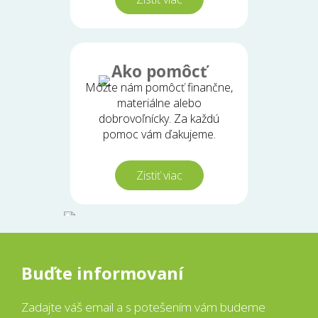
Ako pomôcť
Môžte nám pomôcť finančne,
materiálne alebo
dobrovoľnícky. Za každú
pomoc vám ďakujeme.
Zistiť viac
Ďakujeme
Buďte informovaní
Zadajte váš email a s potešením vám budeme