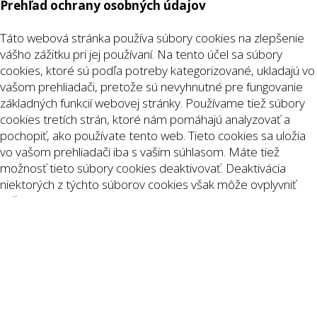
Prehľad ochrany osobných údajov
Táto webová stránka používa súbory cookies na zlepšenie
vášho zážitku pri jej používaní. Na tento účel sa súbory
cookies, ktoré sú podľa potreby kategorizované, ukladajú vo
vašom prehliadači, pretože sú nevyhnutné pre fungovanie
základných funkcií webovej stránky. Používame tiež súbory
cookies tretích strán, ktoré nám pomáhajú analyzovať a
pochopiť, ako používate tento web. Tieto cookies sa uložia
vo vašom prehliadači iba s vašim súhlasom. Máte tiež
možnosť tieto súbory cookies deaktivovať. Deaktivácia
niektorých z týchto súborov cookies však môže ovplyvniť
vaše prehliadanie webu.
Nevyhnutné
Nevyhnutné
Vždy zapnuté
Nevyhnutné súbory cookie sú absolútne nevyhnutné pre
správne fungovanie webových stránok. Tieto súbory cookies
anonymne zaisťujú základné funkcie a bezpečnostné prvky
webovej stránky.